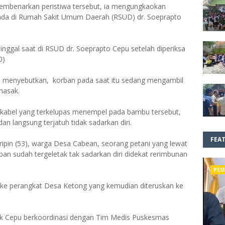
embenarkan peristiwa tersebut, ia mengungkaokan
rada di Rumah Sakit Umum Daerah (RSUD) dr. Soeprapto
inggal saat di RSUD dr. Soeprapto Cepu setelah diperiksa
0)
n menyebutkan, korban pada saat itu sedang mengambil
masak.
 kabel yang terkelupas menempel pada bambu tersebut,
dan langsung terjatuh tidak sadarkan diri.
FEA
ripin (53), warga Desa Cabean, seorang petani yang lewat
ban sudah tergeletak tak sadarkan diri didekat rerimbunan
PEM
an ke perangkat Desa Ketong yang kemudian diteruskan ke
ek Cepu berkoordinasi dengan Tim Medis Puskesmas