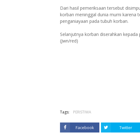
Dari hasil pemeriksaan tersebut disim
korban meninggal dunia murni karena te
penganiayaan pada tubuh korban.
Selanjutnya korban diserahkan kepada
(Jwn/red)
Tags:
PERISTIWA
Facebook
Twitter