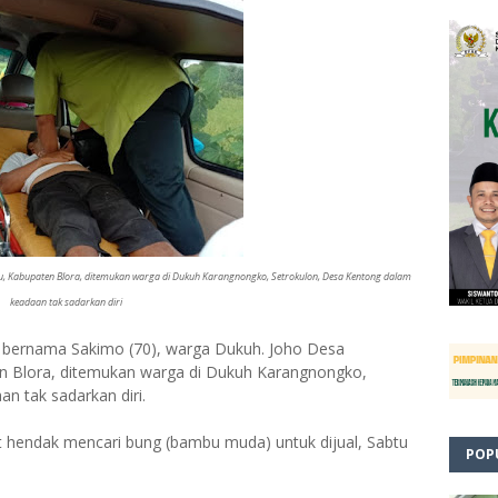
u, Kabupaten Blora, ditemukan warga di Dukuh Karangnongko, Setrokulon, Desa Kentong dalam
keadaan tak sadarkan diri
 bernama Sakimo (70), warga Dukuh. Joho Desa
n Blora, ditemukan warga di Dukuh Karangnongko,
n tak sadarkan diri.
aat hendak mencari bung (bambu muda) untuk dijual, Sabtu
POP