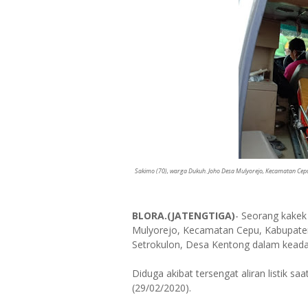
Sakimo (70), warga Dukuh. Joho Desa Mulyorejo, Kecamatan Cep
BLORA.(JATENGTIGA)
- Seorang kakek
Mulyorejo, Kecamatan Cepu, Kabupate
Setrokulon, Desa Kentong dalam keadaa
Diduga akibat tersengat aliran listik s
(29/02/2020).