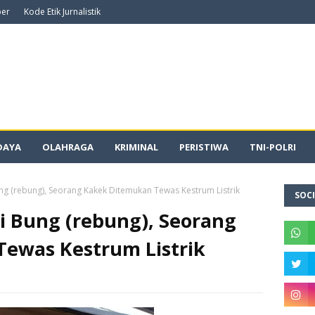
ber
Kode Etik Jurnalistik
DAYA
OLAHRAGA
KRIMINAL
PERISTIWA
TNI-POLRI
g (rebung), Seorang Kakek Ditemukan Tewas Kestrum Listrik
SOCI
 Bung (rebung), Seorang
ewas Kestrum Listrik