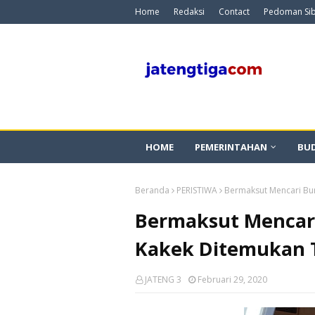
Home
Redaksi
Contact
Pedoman Si
HOME
PEMERINTAHAN
BU
Beranda
PERISTIWA
Bermaksut Mencari Bun
Bermaksut Mencari
Kakek Ditemukan T
JATENG 3
Februari 29, 2020