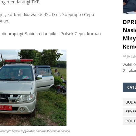
ung mendatangi TKP,
jut, korban dibawa ke RSUD dr. Soeprapto Cepu
uan.
DPRD
Nasi
didampingi Babinsa dan piket Polsek Cepu, korban
Miny
Keme
JATE
Wakil K
Gerakan
CAT
BUDA
PEME
POLIT
 Soeprapto Cepu menggunakan ambulan Puskesmas Kapuan