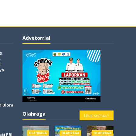
Advetorrial
og
,
i
ya
D Blora
Olahraga
Lihat semua
OLAHRAGA
OLAHRAGA
OLAHRAGA
ti PBI