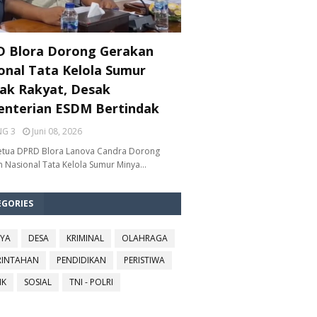
 Blora Dorong Gerakan
onal Tata Kelola Sumur
ak Rakyat, Desak
nterian ESDM Bertindak
NG 3
Juni 08, 2026
etua DPRD Blora Lanova Candra Dorong
 Nasional Tata Kelola Sumur Minya…
EGORIES
YA
DESA
KRIMINAL
OLAHRAGA
RINTAHAN
PENDIDIKAN
PERISTIWA
IK
SOSIAL
TNI - POLRI