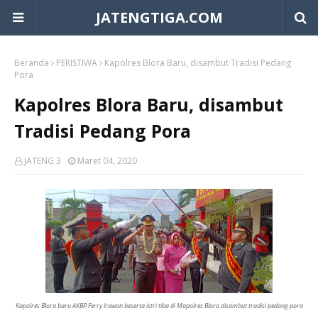
JATENGTIGA.COM
Beranda
PERISTIWA
Kapolres Blora Baru, disambut Tradisi Pedang
Pora
Kapolres Blora Baru, disambut
Tradisi Pedang Pora
JATENG 3
Maret 04, 2020
Kapolres Blora baru AKBP Ferry Irawan beserta istri tiba di Mapolres Blora disambut tradisi pedang pora