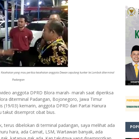
Kesehatan yang mau periksa kesehatan anggota Dewan sepulang kunker ke Lombok diterminal
Padangan
 video anggota DPRD Blora marah- marah saat diperiksa
lora diterminal Padangan, Bojonegoro, Jawa Timur
is (19/03) kemarin, anggota DPRD dari Partai Hanura
 takut disemprot obat bius.
, terus dibelokan di terminal padangan, saya melihat ada
POP
 huru hara, ada Camat, LSM, Wartawan banyak, ada
s gak, katanya gak ada. Kan takutnya yang disemprotkan