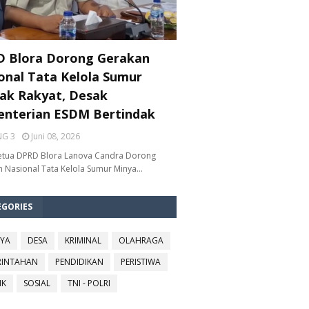
 Blora Dorong Gerakan
onal Tata Kelola Sumur
ak Rakyat, Desak
nterian ESDM Bertindak
NG 3
Juni 08, 2026
etua DPRD Blora Lanova Candra Dorong
 Nasional Tata Kelola Sumur Minya…
EGORIES
YA
DESA
KRIMINAL
OLAHRAGA
RINTAHAN
PENDIDIKAN
PERISTIWA
IK
SOSIAL
TNI - POLRI