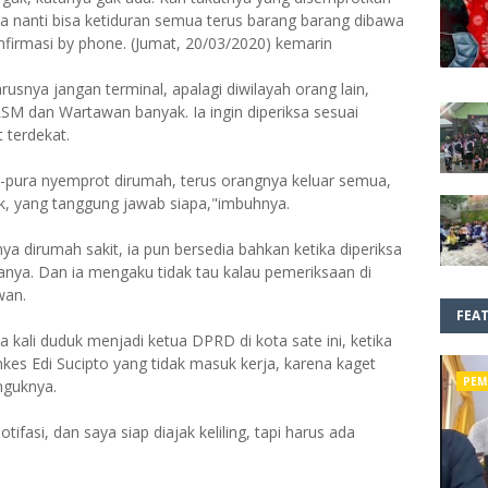
lha nanti bisa ketiduran semua terus barang barang dibawa
nfirmasi by phone. (Jumat, 20/03/2020) kemarin
snya jangan terminal, apalagi diwilayah orang lain,
M dan Wartawan banyak. Ia ingin diperiksa sesuai
 terdekat.
ra-pura nyemprot dirumah, terus orangnya keluar semua,
k, yang tanggung jawab siapa,"imbuhnya.
ya dirumah sakit, ia pun bersedia bahkan ketika diperiksa
anya. Dan ia mengaku tidak tau kalau pemeriksaan di
wan.
FEA
kali duduk menjadi ketua DPRD di kota sate ini, ketika
nkes Edi Sucipto yang tidak masuk kerja, karena kaget
PEM
nguknya.
tifasi, dan saya siap diajak keliling, tapi harus ada