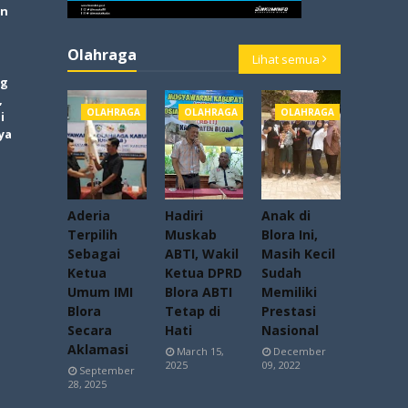
an
Olahraga
Lihat semua
og
,
OLAHRAGA
OLAHRAGA
OLAHRAGA
i
ya
Aderia
Hadiri
Anak di
Terpilih
Muskab
Blora Ini,
Sebagai
ABTI, Wakil
Masih Kecil
Ketua
Ketua DPRD
Sudah
Umum IMI
Blora ABTI
Memiliki
Blora
Tetap di
Prestasi
Secara
Hati
Nasional
Aklamasi
March 15,
December
2025
09, 2022
September
28, 2025