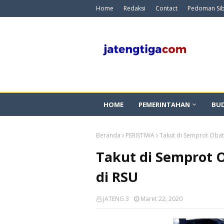
Home
Redaksi
Contact
Pedoman Si
HOME
PEMERINTAHAN
BU
Beranda
PERISTIWA
Takut di Semprot Obat 
Takut di Semprot O
di RSU
JATENG 3
Maret 22, 2020