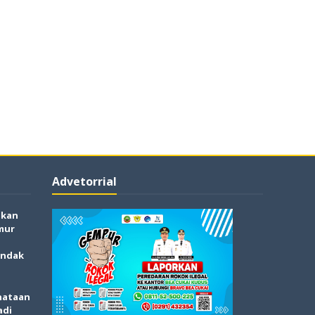
Advetorrial
akan
mur
indak
nataan
adi