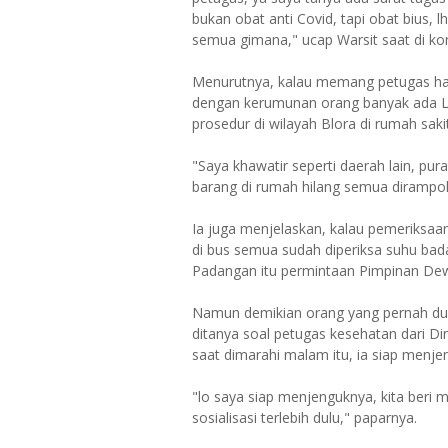
bukan obat anti Covid, tapi obat bius, 
semua gimana," ucap Warsit saat di ko
Menurutnya, kalau memang petugas haru
dengan kerumunan orang banyak ada LS
prosedur di wilayah Blora di rumah sakit
"Saya khawatir seperti daerah lain, pu
barang di rumah hilang semua dirampo
Ia juga menjelaskan, kalau pemeriksaan
di bus semua sudah diperiksa suhu bad
Padangan itu permintaan Pimpinan De
Namun demikian orang yang pernah dua 
ditanya soal petugas kesehatan dari Di
saat dimarahi malam itu, ia siap menje
"lo saya siap menjenguknya, kita beri mo
sosialisasi terlebih dulu," paparnya.