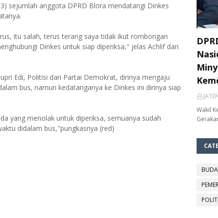
0/03) sejumlah anggota DPRD Blora mendatangi Dinkes
atanya.
us, itu salah, terus terang saya tidak ikut rombongan
DPRD
enghubungi Dinkes untuk siap diperiksa," jelas Achlif dari
Nasi
Miny
ri Edi, Politisi dari Partai Demokrat, dirinya mengaju
Keme
dalam bus, namun kedatanganya ke Dinkes ini dirinya siap
JATE
Wakil K
 ada yang menolak untuk diperiksa, semuanya sudah
Gerakan
 waktu didalam bus,"pungkasnya (red)
CAT
BUDA
PEME
POLIT