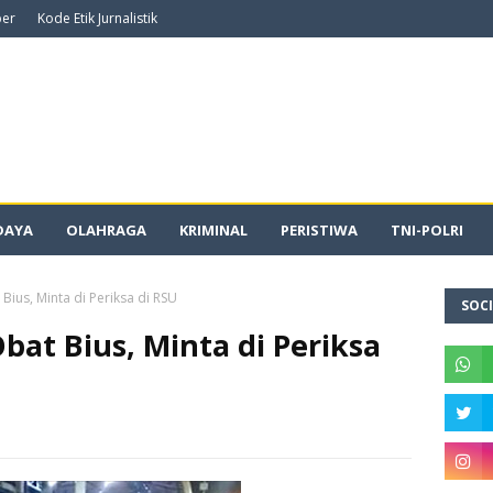
ber
Kode Etik Jurnalistik
DAYA
OLAHRAGA
KRIMINAL
PERISTIWA
TNI-POLRI
Bius, Minta di Periksa di RSU
SOCI
bat Bius, Minta di Periksa