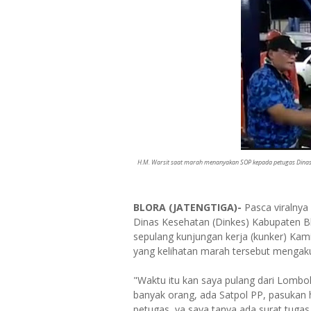
H.M. Warsit saat marah menanyakan SOP kepada petugas Dinas 
BLORA (JATENGTIGA)-
Pasca viralnya
Dinas Kesehatan (Dinkes) Kabupaten B
sepulang kunjungan kerja (kunker) Kam
yang kelihatan marah tersebut mengaku
"Waktu itu kan saya pulang dari Lombok
banyak orang, ada Satpol PP, pasukan
petugas, ya saya tanya ada surat tuga