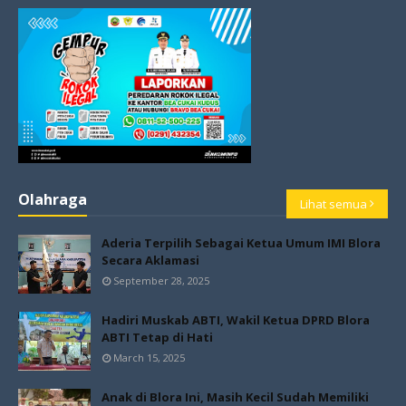
Olahraga
Lihat semua
Aderia Terpilih Sebagai Ketua Umum IMI Blora
Secara Aklamasi
September 28, 2025
Hadiri Muskab ABTI, Wakil Ketua DPRD Blora
ABTI Tetap di Hati
March 15, 2025
Anak di Blora Ini, Masih Kecil Sudah Memiliki