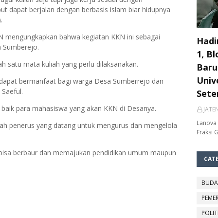
but dapat berjalan dengan berbasis islam biar hidupnya
.
KN mengungkapkan bahwa kegiatan KKN ini sebagai
Hadi
a Sumberejo.
1, Bl
h satu mata kuliah yang perlu dilaksanakan.
Baru
Unive
 dapat bermanfaat bagi warga Desa Sumberrejo dan
Saeful.
Sete
 baik para mahasiswa yang akan KKN di Desanya.
JATE
Lanova 
lah penerus yang datang untuk mengurus dan mengelola
Fraksi 
 bisa berbaur dan memajukan pendidikan umum maupun
CAT
BUDA
PEME
POLIT