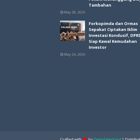
Tambahan
May 28, 2026
Forkopimda dan Ormas
Sepakat Ciptakan Iklim
Investasi Kondusif, DPR
Siap Kawal Kemudahan
Investor
May 26, 2026
Crafted with
by
TemplatesYard
| Distribu