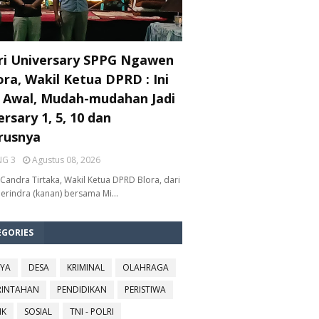
ri Universary SPPG Ngawen
ora, Wakil Ketua DPRD : Ini
 Awal, Mudah-mudahan Jadi
rsary 1, 5, 10 dan
rusnya
NG 3
Agustus 08, 2026
Candra Tirtaka, Wakil Ketua DPRD Blora, dari
Gerindra (kanan) bersama Mi…
EGORIES
YA
DESA
KRIMINAL
OLAHRAGA
RINTAHAN
PENDIDIKAN
PERISTIWA
IK
SOSIAL
TNI - POLRI