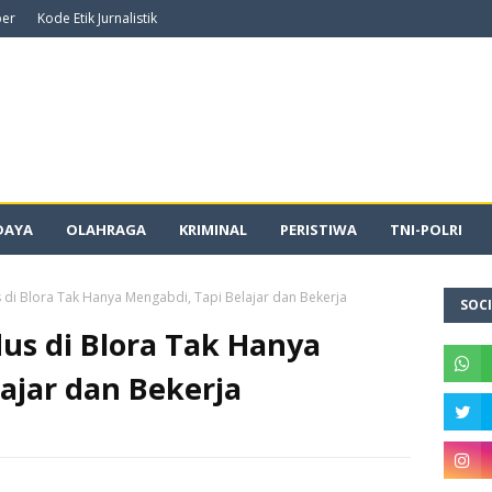
ber
Kode Etik Jurnalistik
DAYA
OLAHRAGA
KRIMINAL
PERISTIWA
TNI-POLRI
 di Blora Tak Hanya Mengabdi, Tapi Belajar dan Bekerja
SOCI
us di Blora Tak Hanya
ajar dan Bekerja