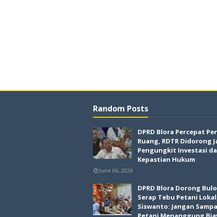
Random Posts
DPRD Blora Percepat Pe
Ruang, RDTR Didorong J
Pengungkit Investasi d
Kepastian Hukum
June 06, 2026
DPRD Blora Dorong Bul
Serap Tebu Petani Lokal
Siswanto: Jangan Sampa
Petani Menanggung Bia