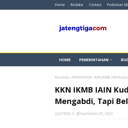
Home
Redaksi
Contact
Pedoman Si
HOME
PEMERINTAHAN
BU
Beranda
PENDIDIKAN
KKN IKMB IAIN Kudus
KKN IKMB IAIN Kud
Mengabdi, Tapi Bel
JATENG 3
September 01, 2023