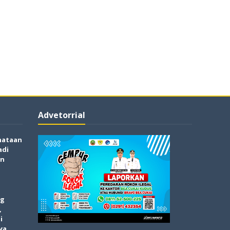
Advetorrial
nataan
adi
an
og
,
i
ya