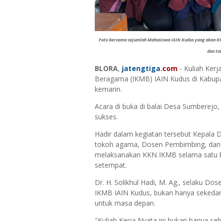
Foto bersama sejumlah Mahasiswa IAIN Kudus yang akan K
dan to
BLORA
,
jatengtiga.
com
- Kuliah Ker
Beragama (IKMB) IAIN Kudus di Kabupat
kemarin.
Acara di buka di balai Desa Sumberejo
sukses.
Hadir dalam kegiatan tersebut Kepala 
tokoh agama, Dosen Pembimbing, dan 
melaksanakan KKN IKMB selama satu bu
setempat.
Dr. H. Solikhul Hadi, M. Ag., selaku
IKMB IAIN Kudus, bukan hanya sekedar 
untuk masa depan.
"Kuliah Kerja Nyata ini bukan hanya seb