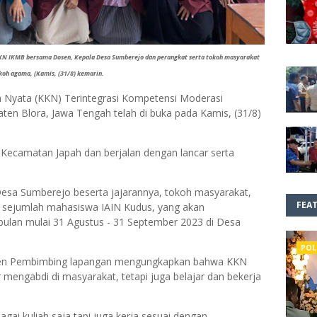
KN IKMB bersama Dosen, Kepala Desa Sumberejo dan perangkat serta tokoh masyarakat
koh agama, (Kamis, (31/8) kemarin.
ja Nyata (KKN) Terintegrasi Kompetensi Moderasi
en Blora, Jawa Tengah telah di buka pada Kamis, (31/8)
, Kecamatan Japah dan berjalan dengan lancar serta
Desa Sumberejo beserta jajarannya, tokoh masyarakat,
FEA
sejumlah mahasiswa IAIN Kudus, yang akan
lan mulai 31 Agustus - 31 September 2023 di Desa
POL
 Dosen Pembimbing lapangan mengungkapkan bahwa KKN
mengabdi di masyarakat, tetapi juga belajar dan bekerja
agai kuliah saja tapi juga kerja sesuai dengan