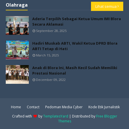
Olahraga
Lihat semua
Aderia Terpilih Sebagai Ketua Umum IMI Blora
Secara Aklamasi
September 28, 2025
Hadiri Muskab ABTI, Wakil Ketua DPRD Blora
ABTI Tetap di Hati
March 15, 2025
Anak di Blora Ini, Masih Kecil Sudah Memiliki
Prestasi Nasional
December 09, 2022
Home
Contact
Pedoman Media Cyber
Kode Etik Jurnalistik
Crafted with
by
TemplatesYard
| Distributed by
Free Blogger
Themes