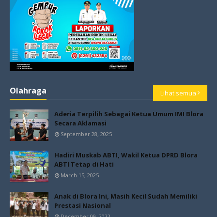
Olahraga
Lihat semua
Aderia Terpilih Sebagai Ketua Umum IMI Blora
Secara Aklamasi
September 28, 2025
Hadiri Muskab ABTI, Wakil Ketua DPRD Blora
ABTI Tetap di Hati
March 15, 2025
Anak di Blora Ini, Masih Kecil Sudah Memiliki
Prestasi Nasional
December 09, 2022