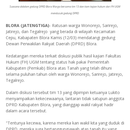
Suasana didalam gedung DPRD Blora Warga bersama tim 13 dan tiam kajian hukum dari FH UGM
mendusuki gedung DPRD
BLORA (JATENGTIGA)
- Ratusan warga Wonorejo, Sarirejo,
Jatirejo, dan Tegalrejo yang berada di wilayah Kecamatan
Cepu, Kabapaten Blora Kamis (12/03) mendatangi gedung
Dewan Perwakilan Rakyat Daerah (DPRD) Blora.
Kedatangan mereka terkait diskusi publik hasil kajian Fakultas
Hukum (FH) UGM tentang status hak pakai Pemerintah
Kabupaten (Pemkab) Blora atas Tanah yang telah dihuni
selama puluhan tahun oleh warga Wonorejo, Sarirejo, Jatirejo,
Tegalrejo.
Dalam diskusi tersebut tim 13 yang dipimpin ketuanya Lukito
menyampaikan kekecewaanya, lantaran tidak satupun anggota
DPRD Kabupaten Blora, yang dianggap wakil rakyat hadir
dalam acara tersebut.
"Tentunya kecewa, karena mereka kan wakil kita yang duduk di
DPRD, mereka juga bertanggungjawab atas tanah itu yang