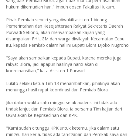
yang baik Pemkab Blora, agar tidak muncul permasalahan
hukum dikemudian hari," imbuh dosen Fakultas Hukum.
Pihak Pemkab sendiri yang diwakili asisten 1 bidang
Pemerintahan dan Kesejahteraan Rakyat Sekretaris Daerah
Purwadi Setiono, akan menyampaikan kajian yang
disampaikan FH UGM dan warga diwilayah Kecamatan Cepu
itu, kepada Pemkab dalam hal ini Bupati Blora Djoko Nugroho.
"Saya akan sampaikan kepada Bupati, karena mereka juga
rakyat Blora, jadi apapun hasilnya nanti akan di
koordinansikan," kata Asisiten 1 Purwadi.
Lukito selaku ketua Tim 13 menambahkan, pihaknya akan
menunggu hasil rapat koordinasi dari Pemkab Blora.
Jika dalam waktu satu minggu sejak audensi ini tidak ada
tindak lanjut dari Pemkab Blora, ia bersama Tim kajian dari
UGM akan ke Keprisedinan dan KPK.
"Kami sudah ditunggu KPK untuk ketemu, jika dalam satu
minggu hari kerja, tidak ada tanggapan dari Pemkab saya dan