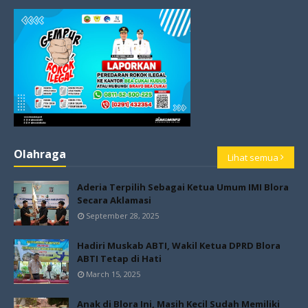
Olahraga
Lihat semua
Aderia Terpilih Sebagai Ketua Umum IMI Blora
Secara Aklamasi
September 28, 2025
Hadiri Muskab ABTI, Wakil Ketua DPRD Blora
ABTI Tetap di Hati
March 15, 2025
Anak di Blora Ini, Masih Kecil Sudah Memiliki