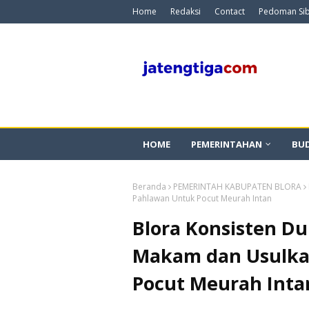
Home
Redaksi
Contact
Pedoman Si
HOME
PEMERINTAHAN
BU
Beranda
PEMERINTAH KABUPATEN BLORA
Pahlawan Untuk Pocut Meurah Intan
Blora Konsisten 
Makam dan Usulka
Pocut Meurah Inta