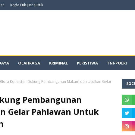
ber
Kode Etik Jurnalistik
DAYA
OLAHRAGA
KRIMINAL
PERISTIWA
TNI-POLRI
Blora Konsisten Dukung Pembangunan Makam dan Usulkan Gelar
SOCI
Dukung Pembangunan
n Gelar Pahlawan Untuk
n