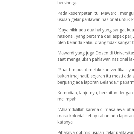
bersinergi.
Pada kesempatan itu, Mawardi, mengun
usulan gelar pahlawan nasional untuk 
"Saya pikir ada dua hal yang sangat ku
nasional, yang pertama dari aspek per
oleh belanda kalau orang tidak sangat b
Mawardi yang juga Dosen di Universita
saat mengajukan pahlawan nasional la
"Saat tim pusat melakukan verifikasi y
bukan imajinatif, sejarah itu mesti ad
berjuang ada laporan Belanda," paparn
Kemudian, lanjutnya, berkaitan dengan
melimpah.
"Alhamdulillah karena di masa awal ab
masa kolonial setiap tahun ada laporan
katanya
Pihaknya optimis usulan gelar pahlawa