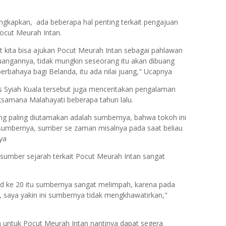
gkapkan, ada beberapa hal penting terkait pengajuan
Pocut Meurah Intan.
at kita bisa ajukan Pocut Meurah Intan sebagai pahlawan
juangannya, tidak mungkin seseorang itu akan dibuang
erbahaya bagi Belanda, itu ada nilai juang," Ucapnya
s Syiah Kuala tersebut juga menceritakan pengalaman
ksamana Malahayati beberapa tahun lalu.
ang paling diutamakan adalah sumbernya, bahwa tokoh ini
a sumbernya, sumber se zaman misalnya pada saat beliau
ya
 sumber sejarah terkait Pocut Meurah Intan sangat
ad ke 20 itu sumbernya sangat melimpah, karena pada
, saya yakin ini sumbernya tidak mengkhawatirkan,"
n untuk Pocut Meurah Intan nantinya dapat segera