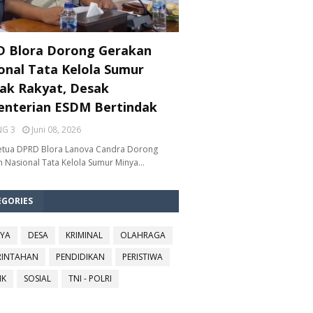
 Blora Dorong Gerakan
onal Tata Kelola Sumur
ak Rakyat, Desak
nterian ESDM Bertindak
NG 3
Juni 08, 2026
etua DPRD Blora Lanova Candra Dorong
 Nasional Tata Kelola Sumur Minya…
EGORIES
YA
DESA
KRIMINAL
OLAHRAGA
RINTAHAN
PENDIDIKAN
PERISTIWA
IK
SOSIAL
TNI - POLRI