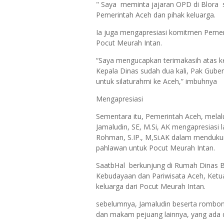
" Saya meminta jajaran OPD di Blora 
Pemerintah Aceh dan pihak keluarga.
Ia juga mengapresiasi komitmen Pem
Pocut Meurah Intan.
“Saya mengucapkan terimakasih atas ke
Kepala Dinas sudah dua kali, Pak Gubern
untuk silaturahmi ke Aceh,” imbuhnya
Mengapresiasi
Sementara itu, Pemerintah Aceh, melal
Jamaludin, SE, M.Si, AK mengapresiasi l
Rohman, S.IP., M,Si.AK dalam mendu
pahlawan untuk Pocut Meurah Intan.
SaatbHal berkunjung di Rumah Dinas Bu
Kebudayaan dan Pariwisata Aceh, Ketu
keluarga dari Pocut Meurah Intan.
sebelumnya, Jamaludin beserta rombo
dan makam pejuang lainnya, yang ada 