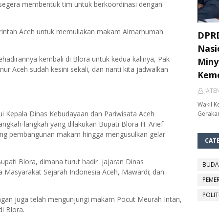
segera membentuk tim untuk berkoordinasi dengan
erintah Aceh untuk memuliakan makam Almarhumah
DPRD
Nasi
hadirannya kembali di Blora untuk kedua kalinya, Pak
Miny
ur Aceh sudah kesini sekali, dan nanti kita jadwalkan
Keme
JATE
Wakil K
ui Kepala Dinas Kebudayaan dan Pariwisata Aceh
Gerakan
angkah-langkah yang dilakukan Bupati Blora H. Arief
kung pembangunan makam hingga mengusulkan gelar
CAT
pati Blora, dimana turut hadir jajaran Dinas
BUDA
a Masyarakat Sejarah Indonesia Aceh, Mawardi; dan
PEME
POLIT
ngan juga telah mengunjungi makam Pocut Meurah Intan,
di Blora.