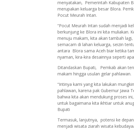
menyatakan, Pemerintah Kabupaten B
merupakan keluarga besar Blora. Pe
Pocut Meurah Intan.
“Pocut Meurah Intan sudah menjadi kelu
berkunjung ke Blora ini kita muliakan. 
menuju makam, kita akan tambah lagi, 
semacam di lahan keluarga, seizin tent
antara Blora sama Aceh biar ketika t
nyaman, kira-kira desainnya seperti ap
Ditandaskan Bupati, Pemkab akan te
makam hingga usulan gelar pahlawan.
“Intinya kami yang kita lakukan mungk
pahlawan, karena pak Gubernur Jawa 
bahwa kita akan mendukung proses ini, 
untuk bagaimana kita ikhtiar untuk an
Bupati
Termasuk, lanjutnya, potensi ke depa
menjadi wisata ziarah wisata kebudaya