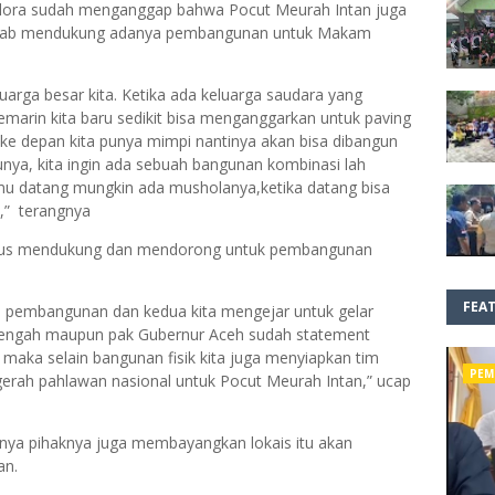
lora sudah menganggap bahwa Pocut Meurah Intan juga
mkab mendukung adanya pembangunan untuk Makam
arga besar kita. Ketika ada keluarga saudara yang
Kemarin kita baru sedikit bisa menganggarkan untuk paving
ke depan kita punya mimpi nantinya akan bisa dibangun
unya, kita ingin ada sebuah bangunan kombinasi lah
amu datang mungkin ada musholanya,ketika datang bisa
a,” terangnya
rus mendukung dan mendorong untuk pembangunan
FEA
in pembangunan dan kedua kita mengejar untuk gelar
Tengah maupun pak Gubernur Aceh sudah statement
maka selain bangunan fisik kita juga menyiapkan tim
PEM
ugerah pahlawan nasional untuk Pocut Meurah Intan,” ucap
nnya pihaknya juga membayangkan lokais itu akan
an.