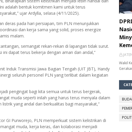
i, diharapkan sistem kelistrikan menjadi lebih handal dan
. Ini adalah bentuk komitmen kami untuk terus
arakat,” ujar Ardylla, selasa (4/11/2025).
DPRD
an deras pada hari persiapan, tim PLN menunjukkan
Nasi
ordinasi dan kerja sama yang solid, proses energize
Kamis malam.
Miny
Keme
antangan, semangat rekan-rekan di lapangan tidak surut.
i ini dapat terus bekerja dengan aman dan andal,”
JATE
Wakil K
Gerakan
it Induk Transmisi Jawa Bagian Tengah (UIT JBT), Handy
inergi seluruh personel PLN yang terlibat dalam kegiatan
CAT
i pengingat bagi kita semua untuk terus bergerak,
angat muda seperti inilah yang harus terus menyala dalam
BUDA
listrik yang andal dan berkualitas bagi masyarakat,”
PEME
POLIT
or GI Purworejo, PLN memperkuat sistem kelistrikan di
emangat muda, kerja keras, dan kolaborasi menjadi