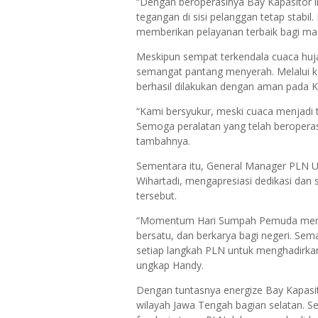
“Dengan beroperasinya Bay Kapasitor in
tegangan di sisi pelanggan tetap stabil
memberikan pelayanan terbaik bagi masy
Meskipun sempat terkendala cuaca huj
semangat pantang menyerah. Melalui ko
berhasil dilakukan dengan aman pada 
“Kami bersyukur, meski cuaca menjadi t
Semoga peralatan yang telah beroperas
tambahnya.
Sementara itu, General Manager PLN Un
Wihartadi, mengapresiasi dedikasi dan s
tersebut.
“Momentum Hari Sumpah Pemuda menjad
bersatu, dan berkarya bagi negeri. Sem
setiap langkah PLN untuk menghadirkan 
ungkap Handy.
Dengan tuntasnya energize Bay Kapasit
wilayah Jawa Tengah bagian selatan. S