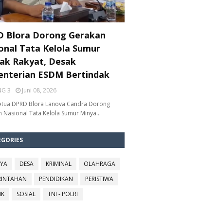
 Blora Dorong Gerakan
onal Tata Kelola Sumur
ak Rakyat, Desak
nterian ESDM Bertindak
NG 3
Juni 08, 2026
etua DPRD Blora Lanova Candra Dorong
 Nasional Tata Kelola Sumur Minya…
EGORIES
YA
DESA
KRIMINAL
OLAHRAGA
RINTAHAN
PENDIDIKAN
PERISTIWA
IK
SOSIAL
TNI - POLRI