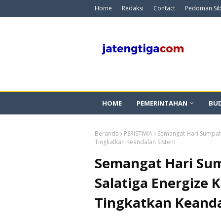
Home
Redaksi
Contact
Pedoman Si
HOME
PEMERINTAHAN
BU
Beranda
PERISTIWA
Semangat Hari Sumpah 
Tingkatkan Keandalan Sistem
Semangat Hari Su
Salatiga Energize 
Tingkatkan Keanda