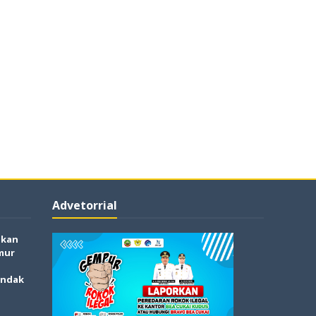
Advetorrial
akan
mur
indak