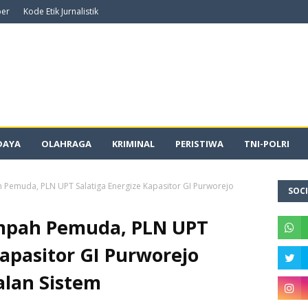
ber
Kode Etik Jurnalistik
DAYA
OLAHRAGA
KRIMINAL
PERISTIWA
TNI-POLRI
Pemuda, PLN UPT Salatiga Energize Kapasitor GI Purworejo
SOCI
mpah Pemuda, PLN UPT
Kapasitor GI Purworejo
lan Sistem