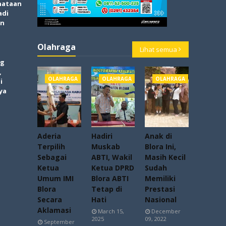
nataan
adi
an
Olahraga
Lihat semua
og
,
OLAHRAGA
OLAHRAGA
OLAHRAGA
i
ya
Aderia
Hadiri
Anak di
Terpilih
Muskab
Blora Ini,
Sebagai
ABTI, Wakil
Masih Kecil
Ketua
Ketua DPRD
Sudah
Umum IMI
Blora ABTI
Memiliki
Blora
Tetap di
Prestasi
Secara
Hati
Nasional
Aklamasi
March 15,
December
2025
09, 2022
September