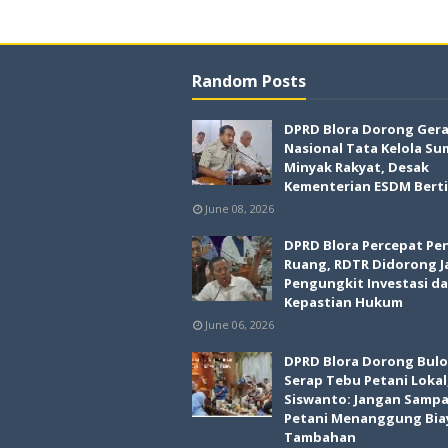
Random Posts
DPRD Blora Dorong Ger
Nasional Tata Kelola Su
Minyak Rakyat, Desak
Kementerian ESDM Bert
June 08, 2026
DPRD Blora Percepat Pe
Ruang, RDTR Didorong J
Pengungkit Investasi d
Kepastian Hukum
June 06, 2026
DPRD Blora Dorong Bul
Serap Tebu Petani Lokal
Siswanto: Jangan Sampa
Petani Menanggung Bia
Tambahan