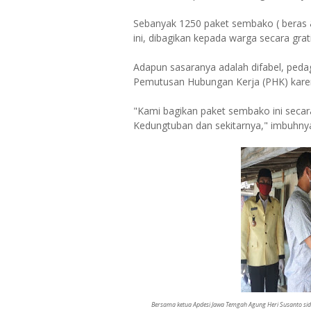
Sebanyak 1250 paket sembako ( beras &
ini, dibagikan kepada warga secara grati
Adapun sasaranya adalah difabel, peda
Pemutusan Hubungan Kerja (PHK) kare
"Kami bagikan paket sembako ini secar
Kedungtuban dan sekitarnya," imbuhny
Bersama ketua Apdesi Jawa Temgah Agung Heri Susanto 