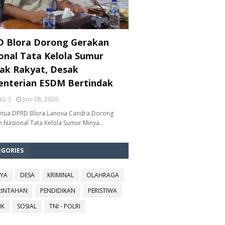
 Blora Dorong Gerakan
onal Tata Kelola Sumur
ak Rakyat, Desak
nterian ESDM Bertindak
NG 3
Juni 08, 2026
etua DPRD Blora Lanova Candra Dorong
 Nasional Tata Kelola Sumur Minya…
EGORIES
YA
DESA
KRIMINAL
OLAHRAGA
RINTAHAN
PENDIDIKAN
PERISTIWA
IK
SOSIAL
TNI - POLRI