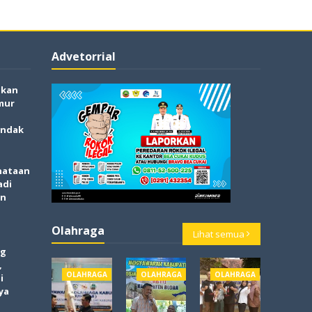
Advetorrial
akan
mur
indak
nataan
adi
an
Olahraga
Lihat semua
og
,
OLAHRAGA
OLAHRAGA
OLAHRAGA
i
ya