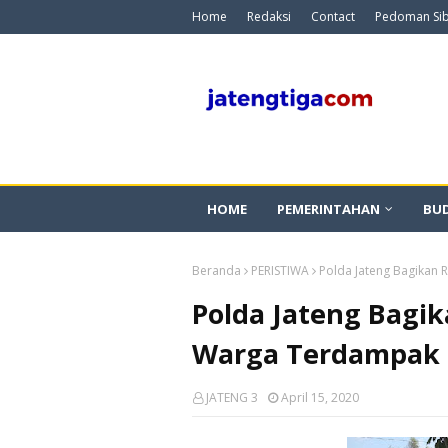
Home
Redaksi
Contact
Pedoman Si
HOME
PEMERINTAHAN
BU
Beranda
PERISTIWA
Polda Jateng Bagikan
Polda Jateng Bagi
Warga Terdampak 
JATENG 3
April 15, 2020