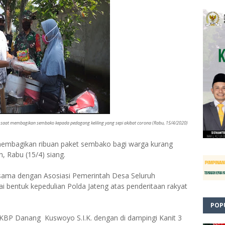
K. saat membagikan sembako kepada pedagang keliling yang sepi akibat corona (Rabu, 15/4/2020)
membagikan ribuan paket sembako bagi warga kurang
 Rabu (15/4) siang.
sama dengan Asosiasi Pemerintah Desa Seluruh
i bentuk kepedulian Polda Jateng atas penderitaan rakyat
POP
 AKBP Danang Kuswoyo S.I.K. dengan di dampingi Kanit 3