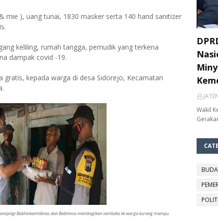
 mie ), uang tunai, 1830 masker serta 140 hand sanitizer
s.
DPRD
gang keliling, rumah tangga, pemudik yang terkena
Nasi
na dampak covid -19.
Miny
a gratis, kepada warga di desa Sidorejo, Kecamatan
Keme
a.
JATE
Wakil K
Gerakan
CAT
BUDA
PEME
POLIT
sidampingi Babhinkamtibnas dan Babhinsa membagikan sembako ke warga kurang mampu.