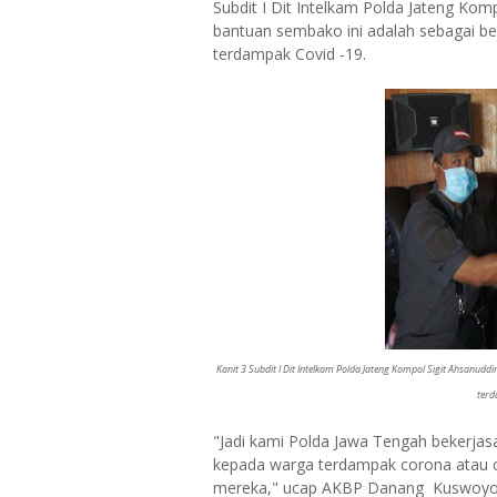
Subdit I Dit Intelkam Polda Jateng Ko
bantuan sembako ini adalah sebagai b
terdampak Covid -19.
Kanit 3 Subdit I Dit Intelkam Polda Jateng Kompol Sigit Ahsanud
terd
"Jadi kami Polda Jawa Tengah bekerj
kepada warga terdampak corona atau 
mereka," ucap AKBP Danang Kuswoyo S.