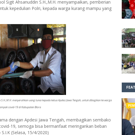
mpol Sigit Ahsanuddin S.H.,M.H. menyampaikan, pemberian
entuk kepedulian Polri, kepada warga kurang mampu yang
FEA
din S.H.,M.H. menyerahkan uang tunai kepada ketua Apdesi Jawa Tengah, untuk dibagikan ke warga
PEM
ampak covid-19 di Kabupaten Blora
asama dengan Apdesi Jawa Tengah, membagikan sembako
covid-19, semoga bisa bermanfaat meringankan beban
I.K (Selasa, 15/4/2020)