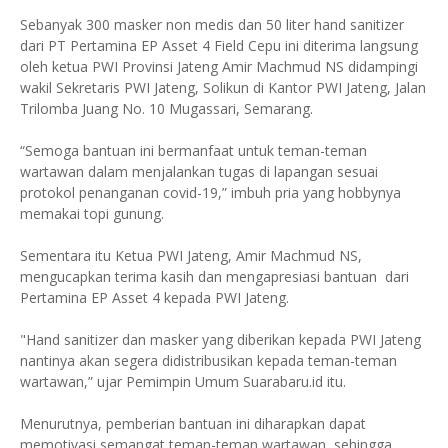
Sebanyak 300 masker non medis dan 50 liter hand sanitizer
dari PT Pertamina EP Asset 4 Field Cepu ini diterima langsung
oleh ketua PWI Provinsi Jateng Amir Machmud NS didampingi
wakil Sekretaris PWI Jateng, Solikun di Kantor PWI Jateng, Jalan
Trilomba Juang No. 10 Mugassari, Semarang.
“Semoga bantuan ini bermanfaat untuk teman-teman
wartawan dalam menjalankan tugas di lapangan sesuai
protokol penanganan covid-19,” imbuh pria yang hobbynya
memakai topi gunung.
Sementara itu Ketua PWI Jateng, Amir Machmud NS,
mengucapkan terima kasih dan mengapresiasi bantuan dari
Pertamina EP Asset 4 kepada PWI Jateng.
"Hand sanitizer dan masker yang diberikan kepada PWI Jateng
nantinya akan segera didistribusikan kepada teman-teman
wartawan,” ujar Pemimpin Umum Suarabaru.id itu.
Menurutnya, pemberian bantuan ini diharapkan dapat
memotivasi semangat teman-teman wartawan, sehingga