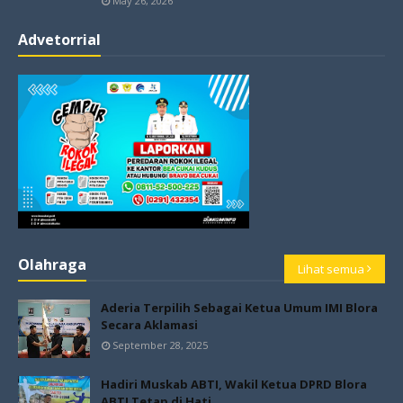
May 26, 2026
Advetorrial
Olahraga
Lihat semua
Aderia Terpilih Sebagai Ketua Umum IMI Blora
Secara Aklamasi
September 28, 2025
Hadiri Muskab ABTI, Wakil Ketua DPRD Blora
ABTI Tetap di Hati